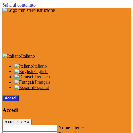
Salta al contenuto
Italiano
Italiano
English
Deutsch
Français
Español
Accedi
Accedi
button close
×
Nome Utente