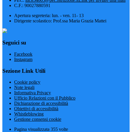
PEC:
ltic854005@pec.istruzione.it
Link per inviare una mail
C.F.: 90027880591
Apertura segreteria: lun. - ven. 11- 13
Dirigente scolastico: Prof.ssa Maria Grazia Mattei
Seguici su
Facebook
Instagram
Sezione Link Utili
Cookie policy
Note legali
Informativa Privacy
Ufficio Relazioni con il Pubblico
Dichiarazione di accessibilità
Obiettivi di accessibilità
Whistleblowing
Gestione consensi cookie
Pagina visualizzata
355
volte