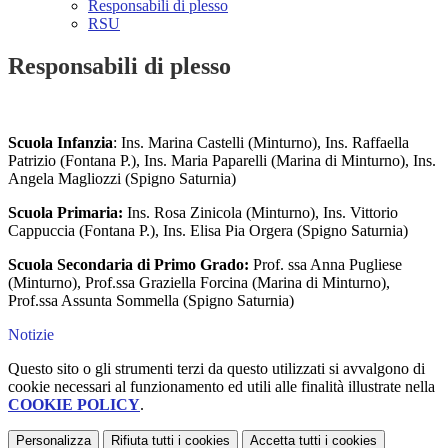
Responsabili di plesso
RSU
Responsabili di plesso
Scuola Infanzia
: Ins. Marina Castelli (Minturno), Ins. Raffaella
Patrizio (Fontana P.), Ins. Maria Paparelli (Marina di Minturno), Ins.
Angela Magliozzi (Spigno Saturnia)
Scuola Primaria:
Ins. Rosa Zinicola (Minturno), Ins. Vittorio
Cappuccia (Fontana P.), Ins. Elisa Pia Orgera (Spigno Saturnia)
Scuola Secondaria
di Primo Grado:
Prof. ssa Anna Pugliese
(Minturno), Prof.ssa Graziella Forcina (Marina di Minturno),
Prof.ssa Assunta Sommella (Spigno Saturnia)
Notizie
Questo sito o gli strumenti terzi da questo utilizzati si avvalgono di
cookie necessari al funzionamento ed utili alle finalità illustrate nella
COOKIE POLICY
.
Personalizza
Rifiuta tutti
i cookies
Accetta tutti
i cookies