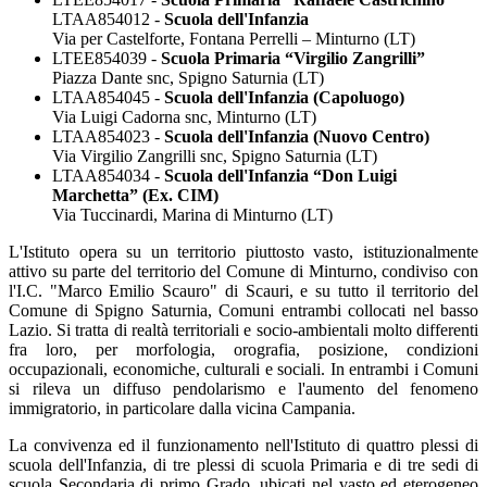
LTAA854012 -
Scuola dell'Infanzia
Via per Castelforte, Fontana Perrelli – Minturno (LT)
LTEE854039 -
Scuola Primaria “Virgilio Zangrilli”
Piazza Dante snc, Spigno Saturnia (LT)
LTAA854045 -
Scuola dell'Infanzia (Capoluogo)
Via Luigi Cadorna snc, Minturno (LT)
LTAA854023 -
Scuola dell'Infanzia (Nuovo Centro)
Via Virgilio Zangrilli snc, Spigno Saturnia (LT)
LTAA854034 -
Scuola dell'Infanzia “Don Luigi
Marchetta” (Ex. CIM)
Via Tuccinardi, Marina di Minturno (LT)
L'Istituto opera su un territorio piuttosto vasto, istituzionalmente
attivo su parte del territorio del Comune di Minturno, condiviso con
l'I.C. "Marco Emilio Scauro" di Scauri, e su tutto il territorio del
Comune di Spigno Saturnia, Comuni entrambi collocati nel basso
Lazio. Si tratta di realtà territoriali e socio-ambientali molto differenti
fra loro, per morfologia, orografia, posizione, condizioni
occupazionali, economiche, culturali e sociali. In entrambi i Comuni
si rileva un diffuso pendolarismo e l'aumento del fenomeno
immigratorio, in particolare dalla vicina Campania.
La convivenza ed il funzionamento nell'Istituto di quattro plessi di
scuola dell'Infanzia, di tre plessi di scuola Primaria e di tre sedi di
scuola Secondaria di primo Grado, ubicati nel vasto ed eterogeneo