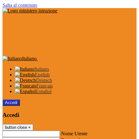
Salta al contenuto
Italiano
Italiano
English
Deutsch
Français
Español
Accedi
Accedi
button close
×
Nome Utente