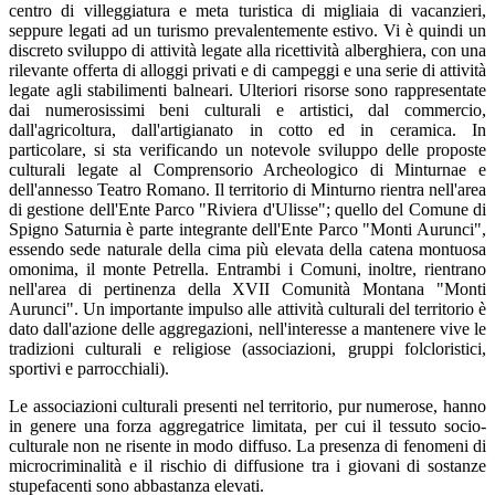
centro di villeggiatura e meta turistica di migliaia di vacanzieri,
seppure legati ad un turismo prevalentemente estivo. Vi è quindi un
discreto sviluppo di attività legate alla ricettività alberghiera, con una
rilevante offerta di alloggi privati e di campeggi e una serie di attività
legate agli stabilimenti balneari. Ulteriori risorse sono rappresentate
dai numerosissimi beni culturali e artistici, dal commercio,
dall'agricoltura, dall'artigianato in cotto ed in ceramica. In
particolare, si sta verificando un notevole sviluppo delle proposte
culturali legate al Comprensorio Archeologico di Minturnae e
dell'annesso Teatro Romano. Il territorio di Minturno rientra nell'area
di gestione dell'Ente Parco "Riviera d'Ulisse"; quello del Comune di
Spigno Saturnia è parte integrante dell'Ente Parco "Monti Aurunci",
essendo sede naturale della cima più elevata della catena montuosa
omonima, il monte Petrella. Entrambi i Comuni, inoltre, rientrano
nell'area di pertinenza della XVII Comunità Montana "Monti
Aurunci". Un importante impulso alle attività culturali del territorio è
dato dall'azione delle aggregazioni, nell'interesse a mantenere vive le
tradizioni culturali e religiose (associazioni, gruppi folcloristici,
sportivi e parrocchiali).
Le associazioni culturali presenti nel territorio, pur numerose, hanno
in genere una forza aggregatrice limitata, per cui il tessuto socio-
culturale non ne risente in modo diffuso. La presenza di fenomeni di
microcriminalità e il rischio di diffusione tra i giovani di sostanze
stupefacenti sono abbastanza elevati.