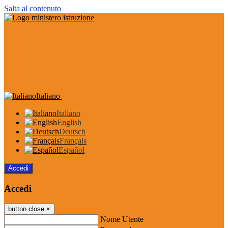
Salta al contenuto
Italiano
Italiano
English
Deutsch
Français
Español
Accedi
Accedi
button close
×
Nome Utente