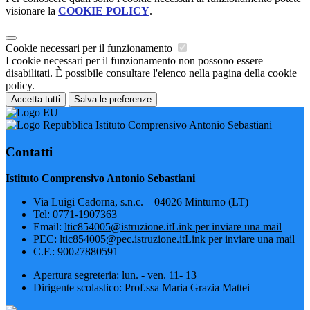
visionare la
COOKIE POLICY
.
Cookie necessari per il funzionamento
I cookie necessari per il funzionamento non possono essere
disabilitati. È possibile consultare l'elenco nella pagina della cookie
policy.
Accetta tutti
Salva le preferenze
Istituto Comprensivo Antonio Sebastiani
Contatti
Istituto Comprensivo Antonio Sebastiani
Via Luigi Cadorna, s.n.c. – 04026 Minturno (LT)
Tel:
0771-1907363
Email:
ltic854005@istruzione.it
Link per inviare una mail
PEC:
ltic854005@pec.istruzione.it
Link per inviare una mail
C.F.: 90027880591
Apertura segreteria: lun. - ven. 11- 13
Dirigente scolastico: Prof.ssa Maria Grazia Mattei