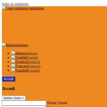
Salta al contenuto
Italiano
Italiano
English
Deutsch
Français
Español
Accedi
Accedi
button close
×
Nome Utente