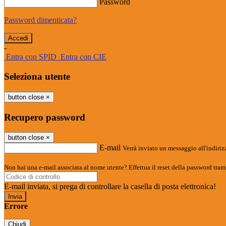
Password
Password dimenticata?
-
Entra con SPID
Entra con CIE
Seleziona utente
button close
×
Recupero password
button close
×
E-mail
Verrà inviato un messaggio all'indirizz
Non hai una e-mail associata al nome utente? Effettua il reset della password tram
E-mail inviata, si prega di controllare la casella di posta elettronica!
Errore
Chiudi