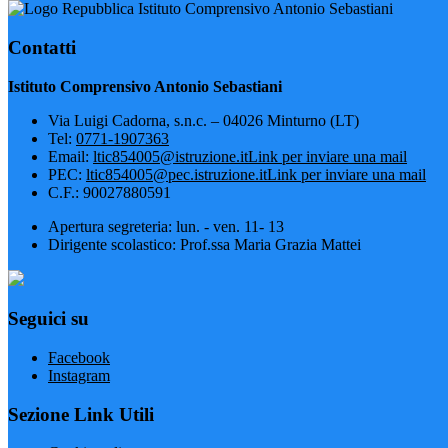
Istituto Comprensivo Antonio Sebastiani
Contatti
Istituto Comprensivo Antonio Sebastiani
Via Luigi Cadorna, s.n.c. – 04026 Minturno (LT)
Tel:
0771-1907363
Email:
ltic854005@istruzione.it
Link per inviare una mail
PEC:
ltic854005@pec.istruzione.it
Link per inviare una mail
C.F.: 90027880591
Apertura segreteria: lun. - ven. 11- 13
Dirigente scolastico: Prof.ssa Maria Grazia Mattei
Seguici su
Facebook
Instagram
Sezione Link Utili