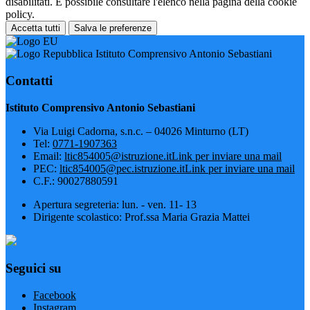
disabilitati. È possibile consultare l'elenco nella pagina della cookie
policy.
Accetta tutti
Salva le preferenze
Istituto Comprensivo Antonio Sebastiani
Contatti
Istituto Comprensivo Antonio Sebastiani
Via Luigi Cadorna, s.n.c. – 04026 Minturno (LT)
Tel:
0771-1907363
Email:
ltic854005@istruzione.it
Link per inviare una mail
PEC:
ltic854005@pec.istruzione.it
Link per inviare una mail
C.F.: 90027880591
Apertura segreteria: lun. - ven. 11- 13
Dirigente scolastico: Prof.ssa Maria Grazia Mattei
Seguici su
Facebook
Instagram