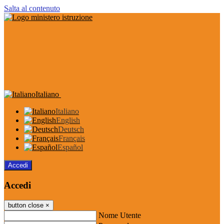
Salta al contenuto
Italiano
Italiano
English
Deutsch
Français
Español
Accedi
Accedi
button close
×
Nome Utente