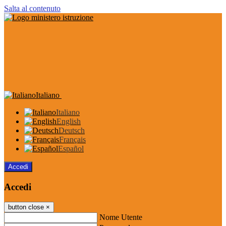
Salta al contenuto
Italiano
Italiano
English
Deutsch
Français
Español
Accedi
Accedi
button close
×
Nome Utente