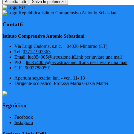
Accetta tutti
Salva le preferenze
Istituto Comprensivo Antonio Sebastiani
Contatti
Istituto Comprensivo Antonio Sebastiani
Via Luigi Cadorna, s.n.c. – 04026 Minturno (LT)
Tel:
0771-1907363
Email:
ltic854005@istruzione.it
Link per inviare una mail
PEC:
ltic854005@pec.istruzione.it
Link per inviare una mail
C.F.: 90027880591
Apertura segreteria: lun. - ven. 11- 13
Dirigente scolastico: Prof.ssa Maria Grazia Mattei
Seguici su
Facebook
Instagram