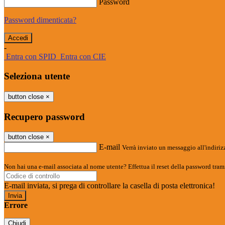
Password
Password dimenticata?
-
Entra con SPID
Entra con CIE
Seleziona utente
button close
×
Recupero password
button close
×
E-mail
Verrà inviato un messaggio all'indirizz
Non hai una e-mail associata al nome utente? Effettua il reset della password tram
E-mail inviata, si prega di controllare la casella di posta elettronica!
Errore
Chiudi