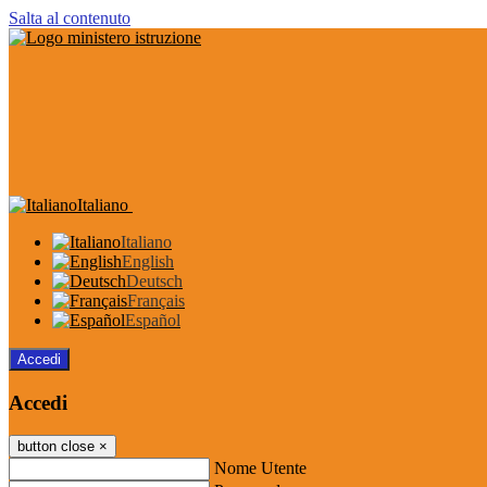
Salta al contenuto
Italiano
Italiano
English
Deutsch
Français
Español
Accedi
Accedi
button close
×
Nome Utente