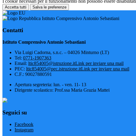
I cookie necessari per il funzionamento non possono essere disabilitati.
Accetta tutti
Salva le preferenze
Istituto Comprensivo Antonio Sebastiani
Contatti
Istituto Comprensivo Antonio Sebastiani
Via Luigi Cadorna, s.n.c. – 04026 Minturno (LT)
Tel:
0771-1907363
Email:
ltic854005@istruzione.it
Link per inviare una mail
PEC:
ltic854005@pec.istruzione.it
Link per inviare una mail
C.F.: 90027880591
Apertura segreteria: lun. - ven. 11- 13
Dirigente scolastico: Prof.ssa Maria Grazia Mattei
Seguici su
Facebook
Instagram