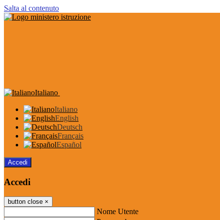
Salta al contenuto
Italiano
Italiano
English
Deutsch
Français
Español
Accedi
Accedi
button close
×
Nome Utente