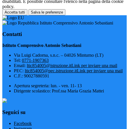
disabilitati. È possibile consultare l'elenco nella pagina della cookie
policy.
Accetta tutti
Salva le preferenze
Istituto Comprensivo Antonio Sebastiani
Contatti
Istituto Comprensivo Antonio Sebastiani
Via Luigi Cadorna, s.n.c. – 04026 Minturno (LT)
Tel:
0771-1907363
Email:
ltic854005@istruzione.it
Link per inviare una mail
PEC:
ltic854005@pec.istruzione.it
Link per inviare una mail
C.F.: 90027880591
Apertura segreteria: lun. - ven. 11- 13
Dirigente scolastico: Prof.ssa Maria Grazia Mattei
Seguici su
Facebook
Instagram