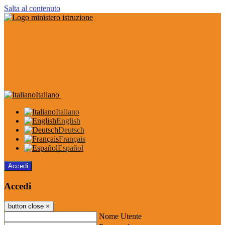
Salta al contenuto
Italiano
Italiano
English
Deutsch
Français
Español
Accedi
Accedi
button close
×
Nome Utente