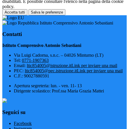
disabilitati. È possibile consultare l'elenco nella pagina della cookie
policy.
Accetta tutti
Salva le preferenze
Istituto Comprensivo Antonio Sebastiani
Contatti
Istituto Comprensivo Antonio Sebastiani
Via Luigi Cadorna, s.n.c. – 04026 Minturno (LT)
Tel:
0771-1907363
Email:
ltic854005@istruzione.it
Link per inviare una mail
PEC:
ltic854005@pec.istruzione.it
Link per inviare una mail
C.F.: 90027880591
Apertura segreteria: lun. - ven. 11- 13
Dirigente scolastico: Prof.ssa Maria Grazia Mattei
Seguici su
Facebook
Instagram