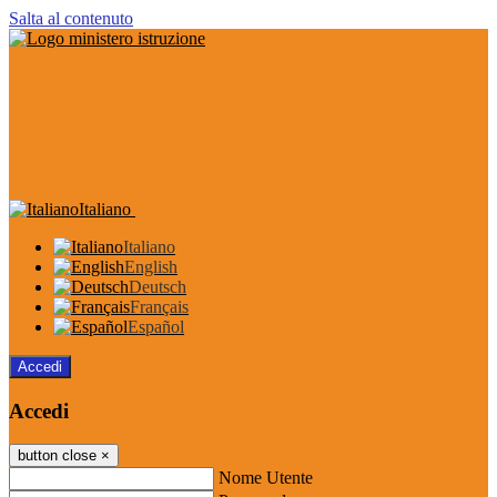
Salta al contenuto
Italiano
Italiano
English
Deutsch
Français
Español
Accedi
Accedi
button close
×
Nome Utente