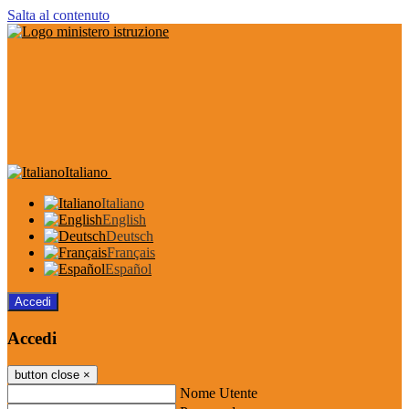
Salta al contenuto
Italiano
Italiano
English
Deutsch
Français
Español
Accedi
Accedi
button close
×
Nome Utente