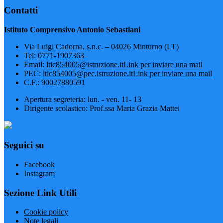
Contatti
Istituto Comprensivo Antonio Sebastiani
Via Luigi Cadorna, s.n.c. – 04026 Minturno (LT)
Tel:
0771-1907363
Email:
ltic854005@istruzione.it
Link per inviare una mail
PEC:
ltic854005@pec.istruzione.it
Link per inviare una mail
C.F.: 90027880591
Apertura segreteria: lun. - ven. 11- 13
Dirigente scolastico: Prof.ssa Maria Grazia Mattei
Seguici su
Facebook
Instagram
Sezione Link Utili
Cookie policy
Note legali