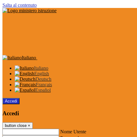
Salta al contenuto
Italiano
Italiano
English
Deutsch
Français
Español
Accedi
Accedi
button close
×
Nome Utente