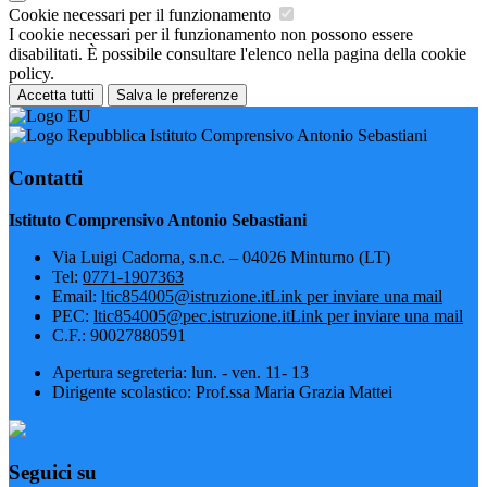
Cookie necessari per il funzionamento
I cookie necessari per il funzionamento non possono essere
disabilitati. È possibile consultare l'elenco nella pagina della cookie
policy.
Accetta tutti
Salva le preferenze
Istituto Comprensivo Antonio Sebastiani
Contatti
Istituto Comprensivo Antonio Sebastiani
Via Luigi Cadorna, s.n.c. – 04026 Minturno (LT)
Tel:
0771-1907363
Email:
ltic854005@istruzione.it
Link per inviare una mail
PEC:
ltic854005@pec.istruzione.it
Link per inviare una mail
C.F.: 90027880591
Apertura segreteria: lun. - ven. 11- 13
Dirigente scolastico: Prof.ssa Maria Grazia Mattei
Seguici su