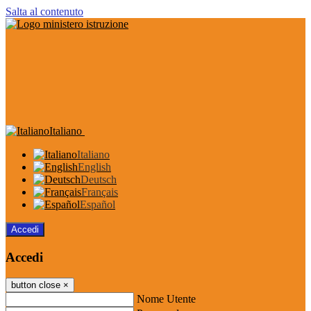
Salta al contenuto
Italiano
Italiano
English
Deutsch
Français
Español
Accedi
Accedi
button close
×
Nome Utente