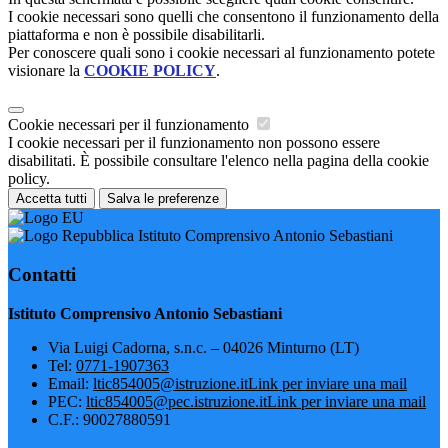
I cookie necessari sono quelli che consentono il funzionamento della
piattaforma e non è possibile disabilitarli.
Per conoscere quali sono i cookie necessari al funzionamento potete
visionare la
COOKIE POLICY
.
Cookie necessari per il funzionamento
I cookie necessari per il funzionamento non possono essere
disabilitati. È possibile consultare l'elenco nella pagina della cookie
policy.
Accetta tutti
Salva le preferenze
Istituto Comprensivo Antonio Sebastiani
Contatti
Istituto Comprensivo Antonio Sebastiani
Via Luigi Cadorna, s.n.c. – 04026 Minturno (LT)
Tel:
0771-1907363
Email:
ltic854005@istruzione.it
Link per inviare una mail
PEC:
ltic854005@pec.istruzione.it
Link per inviare una mail
C.F.: 90027880591