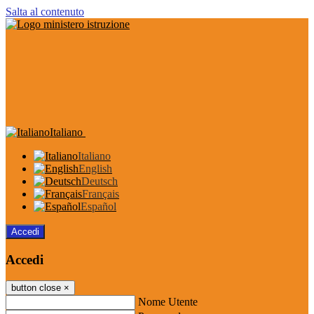
Salta al contenuto
Italiano
Italiano
English
Deutsch
Français
Español
Accedi
Accedi
button close
×
Nome Utente