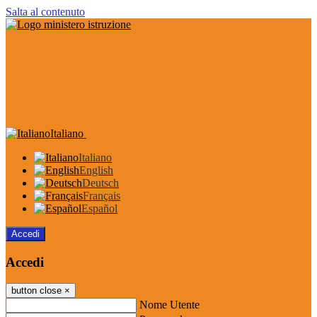
Salta al contenuto
Italiano
Italiano
English
Deutsch
Français
Español
Accedi
Accedi
button close
×
Nome Utente