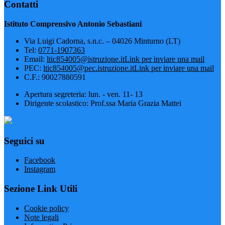
Contatti
Istituto Comprensivo Antonio Sebastiani
Via Luigi Cadorna, s.n.c. – 04026 Minturno (LT)
Tel:
0771-1907363
Email:
ltic854005@istruzione.it
Link per inviare una mail
PEC:
ltic854005@pec.istruzione.it
Link per inviare una mail
C.F.: 90027880591
Apertura segreteria: lun. - ven. 11- 13
Dirigente scolastico: Prof.ssa Maria Grazia Mattei
Seguici su
Facebook
Instagram
Sezione Link Utili
Cookie policy
Note legali