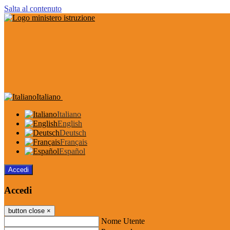
Salta al contenuto
Italiano
Italiano
English
Deutsch
Français
Español
Accedi
Accedi
button close
×
Nome Utente