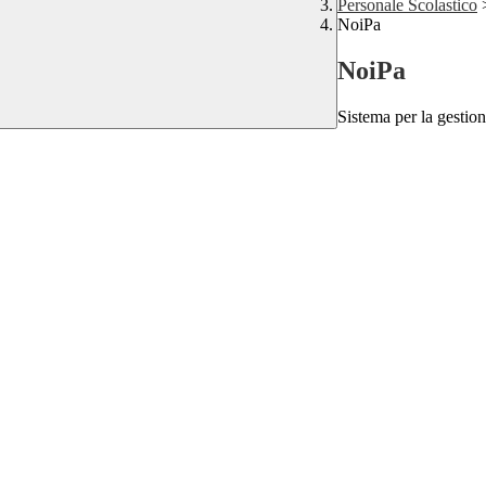
Personale Scolastico
NoiPa
NoiPa
Sistema per la gestio