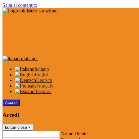
Salta al contenuto
Italiano
Italiano
English
Deutsch
Français
Español
Accedi
Accedi
button close
×
Nome Utente