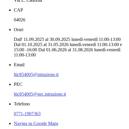
Via L. Cadorna
CAP
04026
Orari
Dall' 11.09.2025 al 30.09.2025 lunedì-venerdì 11:00-13:00
Dal 01.10.2025 al 31.05.2026 lunedì-venerdì 11:00-13:00 e
15:00 -16:00 Dal 01.06.2026 al 31.08.2026 lunedì-venerdì
11:00-13:00
Email
ltic854005@istruzione.it
PEC
ltic854005@pec.istruzione.it
Telefono
0771-1907363
Naviga su Google Maps