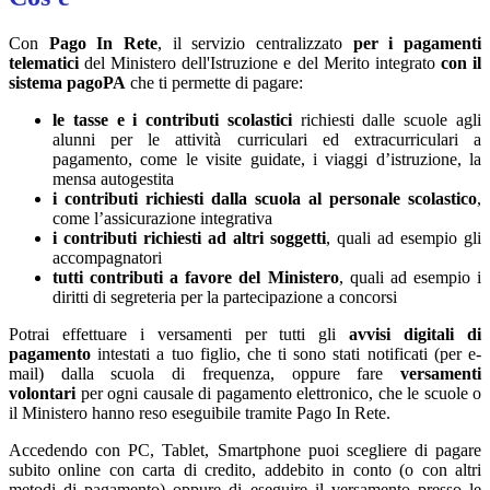
Con
Pago In Rete
, il servizio centralizzato
per i pagamenti
telematici
del Ministero dell'Istruzione e del Merito integrato
con il
sistema pagoPA
che ti permette di pagare:
le tasse e i contributi scolastici
richiesti dalle scuole agli
alunni per le attività curriculari ed extracurriculari a
pagamento, come le visite guidate, i viaggi d’istruzione, la
mensa autogestita
i contributi richiesti dalla scuola al personale scolastico
,
come l’assicurazione integrativa
i contributi richiesti ad altri soggetti
, quali ad esempio gli
accompagnatori
tutti contributi a favore del Ministero
, quali ad esempio i
diritti di segreteria per la partecipazione a concorsi
Potrai effettuare i versamenti per tutti gli
avvisi digitali di
pagamento
intestati a tuo figlio, che ti sono stati notificati (per e-
mail) dalla scuola di frequenza, oppure fare
versamenti
volontari
per ogni causale di pagamento elettronico, che le scuole o
il Ministero hanno reso eseguibile tramite Pago In Rete.
Accedendo con PC, Tablet, Smartphone puoi scegliere di pagare
subito online con carta di credito, addebito in conto (o con altri
metodi di pagamento) oppure di eseguire il versamento presso le