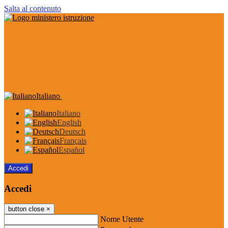
Salta al contenuto
Italiano
Italiano
English
Deutsch
Français
Español
Accedi
Accedi
button close
×
Nome Utente