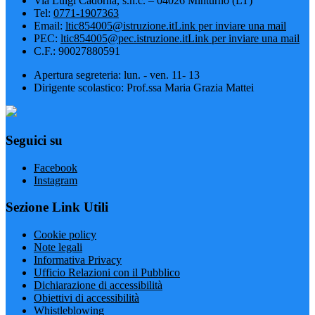
Via Luigi Cadorna, s.n.c. – 04026 Minturno (LT)
Tel:
0771-1907363
Email:
ltic854005@istruzione.it
Link per inviare una mail
PEC:
ltic854005@pec.istruzione.it
Link per inviare una mail
C.F.: 90027880591
Apertura segreteria: lun. - ven. 11- 13
Dirigente scolastico: Prof.ssa Maria Grazia Mattei
Seguici su
Facebook
Instagram
Sezione Link Utili
Cookie policy
Note legali
Informativa Privacy
Ufficio Relazioni con il Pubblico
Dichiarazione di accessibilità
Obiettivi di accessibilità
Whistleblowing